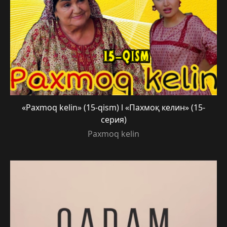
«Paxmoq kelin» (15-qism) l «Пахмоқ келин» (15-
серия)
Paxmoq kelin