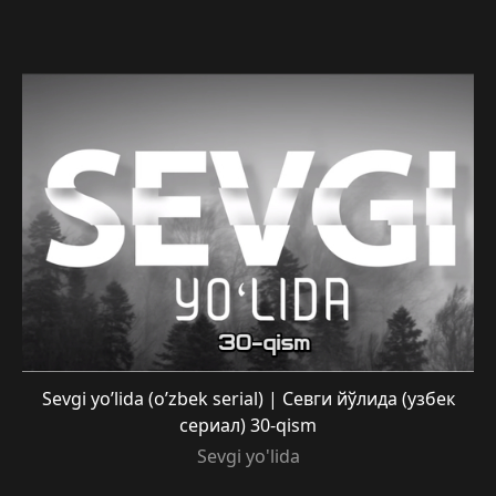
Sevgi yo’lida (o’zbek serial) | Севги йўлида (узбек
сериал) 30-qism
Sevgi yo'lida