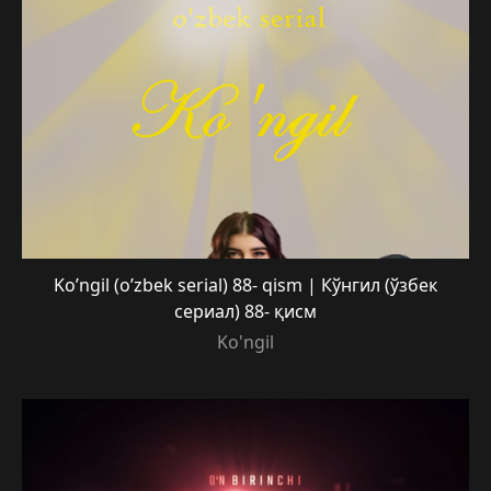
Ko’ngil (o’zbek serial) 88- qism | Кўнгил (ўзбек
сериал) 88- қисм
Ko'ngil