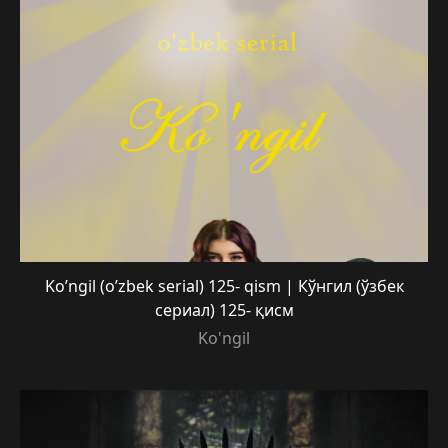
Ko’ngil (o’zbek serial) 125- qism | Кўнгил (ўзбек
сериал) 125- қисм
Ko'ngil