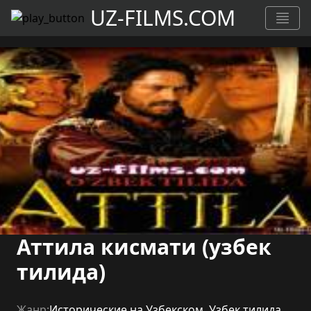
UZ-FILMS.COM
Аттила кисмати (узбек
тилида)
Жанр:
Исторические на Узбекском
,
Узбек тилида