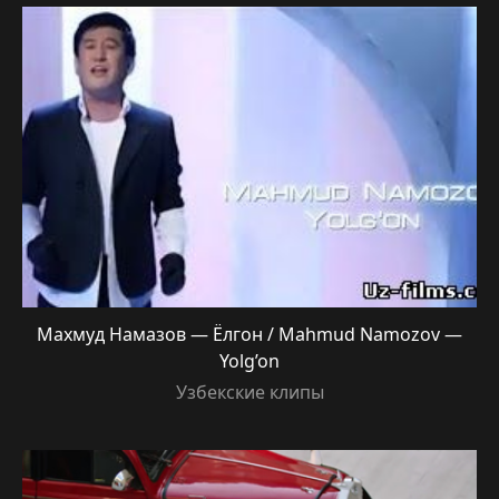
Махмуд Намазов — Ёлгон / Mahmud Namozov —
Yolg’on
Узбекские клипы