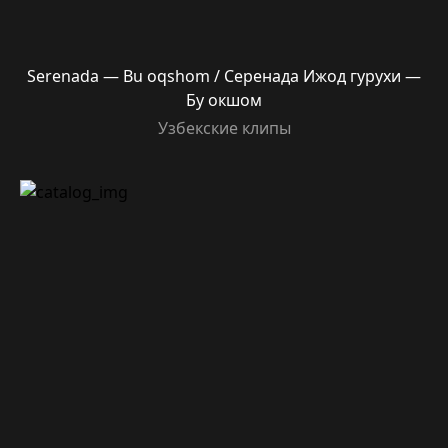
Serenada — Bu oqshom / Серенада Ижод гурухи —
Бу окшом
Узбекские клипы