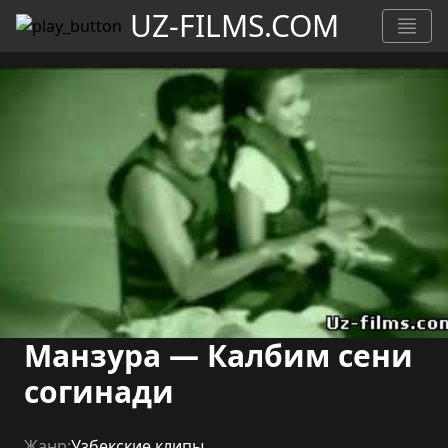
UZ-FILMS.COM
Манзура — Калбим сени
согинади
Жанр:
Узбекские клипы