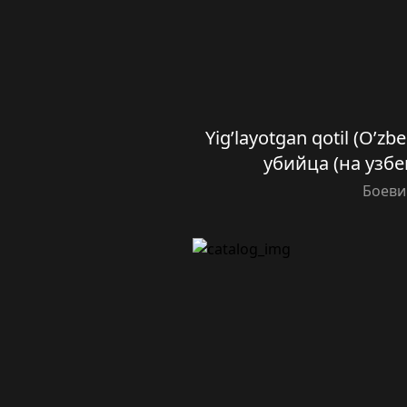
Yig’layotgan qotil (O’zb
убийца (на узбе
Боеви