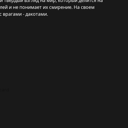
ой твердый взгляд на мир, который делится на
лей и не понимает их смирение. На своем
с врагами - дакотами.