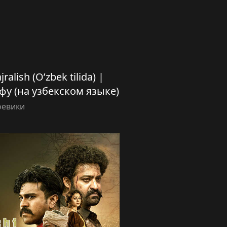
ralish (O’zbek tilida) |
-фу (на узбекском языке)
оевики