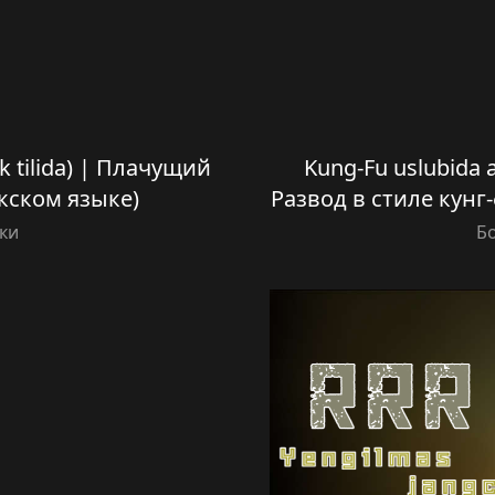
ek tilida) | Плачущий
Kung-Fu uslubida aj
кском языке)
Развод в стиле кунг
ки
Б