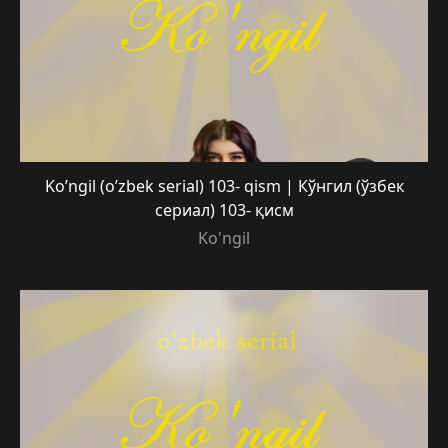
Ko’ngil (o’zbek serial) 103- qism | Кўнгил (ўзбек
сериал) 103- қисм
Ko'ngil