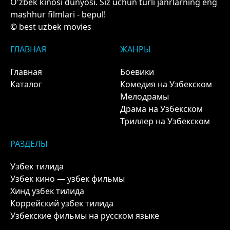
O'zbek kinosi dunyosi. Siz uchun turli janrlarning eng
mashhur filmlari - bepul!
© best uzbek movies
ГЛАВНАЯ
ЖАНРЫ
Главная
Боевики
Каталог
Комедия на Узбекском
Мелодрамы
Драма на Узбекском
Триллер на Узбекском
РАЗДЕЛЫ
Узбек тилида
Узбек кино — узбек фильмы
Хинд узбек тилида
Коррейский узбек тилида
Узбекские фильмы на русском языке