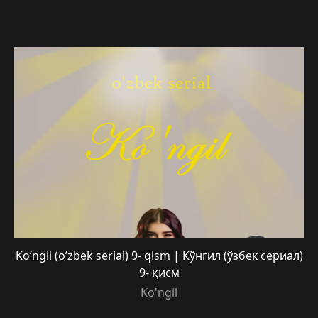
Ko’ngil (o’zbek serial) 9- qism | Кўнгил (ўзбек сериал)
9- қисм
Ko'ngil