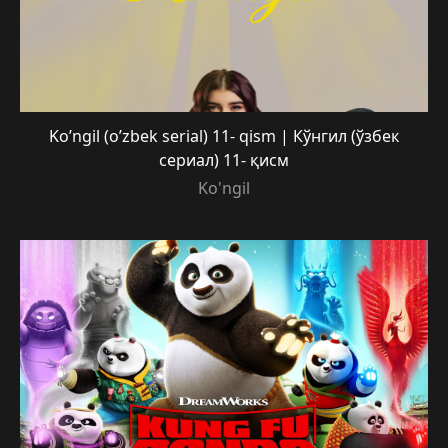
Ko’ngil (o’zbek serial) 11- qism | Кўнгил (ўзбек
сериал) 11- қисм
Ko'ngil