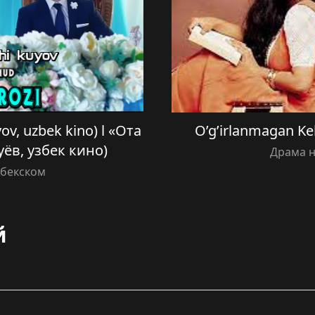
ov, uzbek kino) l «Ота
O’g’irlanmagan Keli
ёв, узбек кино)
Драма н
збекском
й