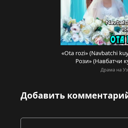
«Ota rozi» (Navbatchi kuy
Рози» (Навбатчи ку
Драма на У
Добавить комментари