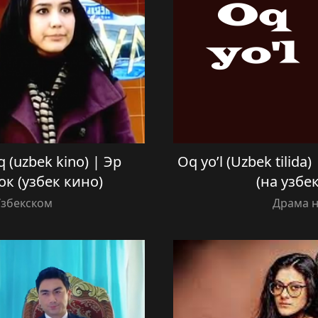
 (uzbek kino) | Эр
Oq yo’l (Uzbek tilid
к (узбек кино)
(на узбе
Узбекском
Драма н