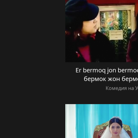
Er bermoq jon bermoq
бермок жон бермо
Комедия на 