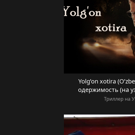
Yolg’on xotira (O’zbe
одержимость (на у
Триллер на 