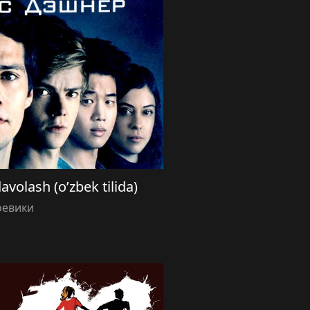
avolash (o’zbek tilida)
оевики