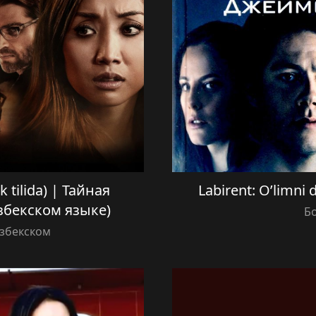
k tilida) | Тайная
Labirent: O’limni d
збекском языке)
Б
Узбекском