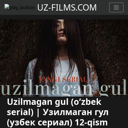
UZ-FILMS.COM
Uzilmagan gul (o’zbek
serial) | Узилмаган гул
(узбек сериал) 12-qism