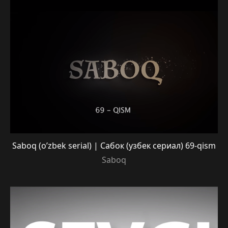
Saboq (o’zbek serial) | Сабок (узбек сериал) 69-qism
Saboq