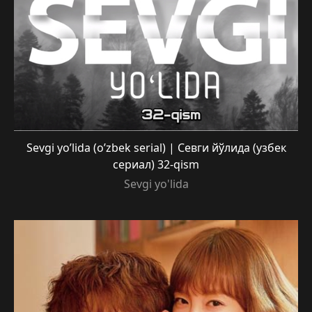
Sevgi yo’lida (o’zbek serial) | Севги йўлида (узбек
сериал) 32-qism
Sevgi yo'lida